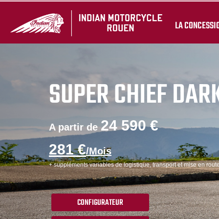
LA CONCESSI
SUPER CHIEF DAR
24 590 €
A partir de
281 €
/Mois
+ suppléments variables de logistique, transport et mise en route
CONFIGURATEUR