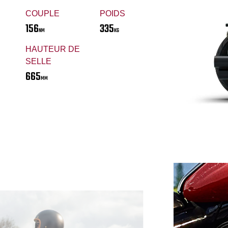
COUPLE
POIDS
156
335
NM
KG
HAUTEUR DE
SELLE
665
MM