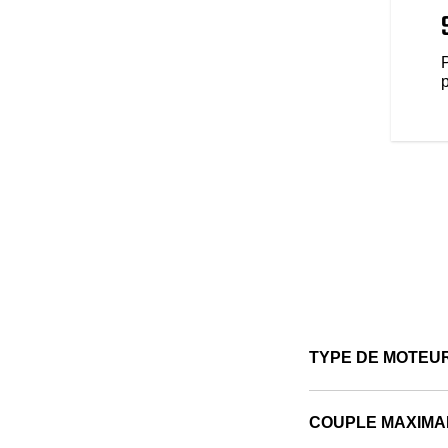
ALITÉS AMÉLIORÉES
alités modernes vous attendent
ointe fonctionnant sous RIDE
 GPS, la connectivité
conduite et plus encore pour
p
nduite. Encore mieux, utilisez le
allé avec Bike Locator, Bike
connecté et informé (les
varient selon le lieu).
TYPE DE MOTEU
COUPLE MAXIMA