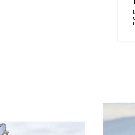
er traditionnel, le pare-brise à
x places touring sont équipés de
rt optimal.
b