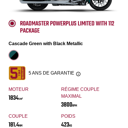
ROADMASTER POWERPLUS LIMITED WITH 112
PACKAGE
Cascade Green with Black Metallic
5 ANS DE GARANTIE
MOTEUR
RÉGIME COUPLE
1834
MAXIMAL
cm³
3800
RPM
COUPLE
POIDS
181.4
423
NM
KG