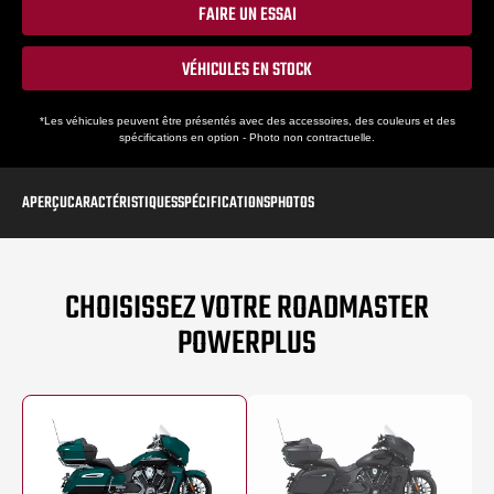
FAIRE UN ESSAI
VÉHICULES EN STOCK
*Les véhicules peuvent être présentés avec des accessoires, des couleurs et des
spécifications en option - Photo non contractuelle.
APERÇU
CARACTÉRISTIQUES
SPÉCIFICATIONS
PHOTOS
CHOISISSEZ VOTRE ROADMASTER
POWERPLUS