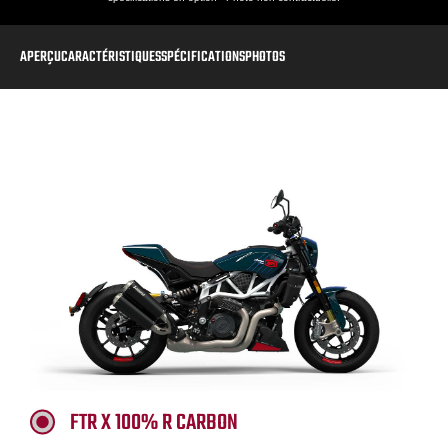
APERÇU
CARACTÉRISTIQUES
SPÉCIFICATIONS
PHOTOS
FTR X 100% R CARBON