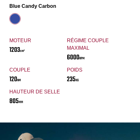
Blue Candy Carbon
MOTEUR
RÉGIME COUPLE
1203
MAXIMAL
cm³
6000
RPM
COUPLE
POIDS
120
235
NM
KG
HAUTEUR DE SELLE
805
MM