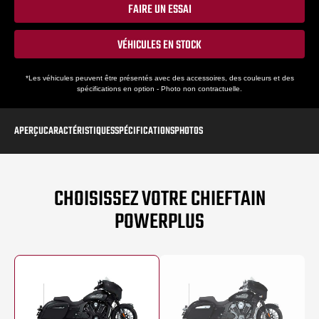
FAIRE UN ESSAI
VÉHICULES EN STOCK
*Les véhicules peuvent être présentés avec des accessoires, des couleurs et des
spécifications en option - Photo non contractuelle.
APERÇU
CARACTÉRISTIQUES
SPÉCIFICATIONS
PHOTOS
CHOISISSEZ VOTRE CHIEFTAIN
POWERPLUS